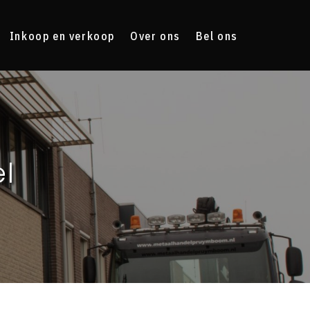
Inkoop en verkoop
Over ons
Bel ons
l