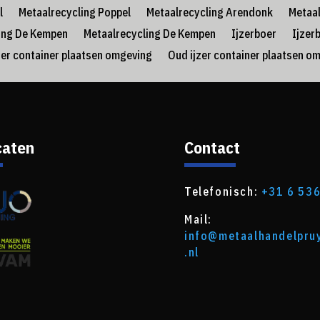
l
Metaalrecycling Poppel
Metaalrecycling Arendonk
Metaa
ing De Kempen
Metaalrecycling De Kempen
Ijzerboer
Ijzer
zer container plaatsen omgeving
Oud ijzer container plaatsen o
caten
Contact
Telefonisch:
+31 6 53
Mail:
info@metaalhandelpr
.nl