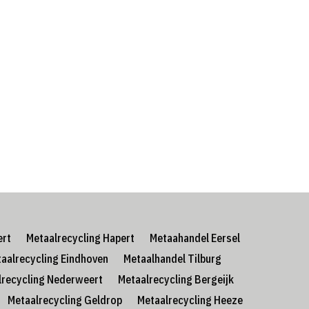
ert
Metaalrecycling Hapert
Metaahandel Eersel
aalrecycling Eindhoven
Metaalhandel Tilburg
lrecycling Nederweert
Metaalrecycling Bergeijk
Metaalrecycling Geldrop
Metaalrecycling Heeze