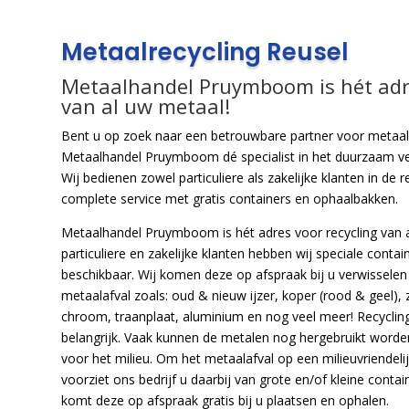
Metaalrecycling Reusel
Metaalhandel Pruymboom is hét adre
van al uw metaal!
Bent u op zoek naar een betrouwbare partner voor metaalr
Metaalhandel Pruymboom dé specialist in het duurzaam v
Wij bedienen zowel particuliere als zakelijke klanten in de
complete service met gratis containers en ophaalbakken.
Metaalhandel Pruymboom is hét adres voor recycling van 
particuliere en zakelijke klanten hebben wij speciale conta
beschikbaar. Wij komen deze op afspraak bij u verwissele
metaalafval zoals: oud & nieuw ijzer, koper (rood & geel), zin
chroom, traanplaat, aluminium en nog veel meer! Recyclin
belangrijk. Vaak kunnen de metalen nog hergebruikt worden
voor het milieu. Om het metaalafval op een milieuvriendel
voorziet ons bedrijf u daarbij van grote en/of kleine contai
komt deze op afspraak gratis bij u plaatsen en ophalen.