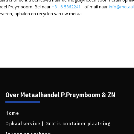
ndel Pruymboom. Bel naar
+31 6 53622411
of mail naar
info@metaal
leveren, ophalen en recyclen van uw metaal.
Over Metaalhandel P.Pruymboom & ZN
Home
Ophaalservice | Gratis container plaatsing